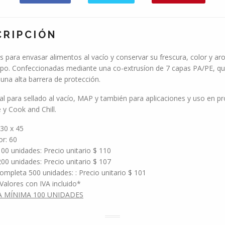
CRIPCIÓN
 para envasar alimentos al vacío y conservar su frescura, color y a
po. Confeccionadas mediante una co-extrusíon de 7 capas PA/PE, q
una alta barrera de protección.
al para sellado al vacío, MAP y también para aplicaciones y uso en p
 y Cook and Chill.
30 x 45
r: 60
00 unidades: Precio unitario $ 110
00 unidades: Precio unitario $ 107
ompleta 500 unidades: : Precio unitario $ 101
Valores con IVA incluido*
A MÍNIMA 100 UNIDADES