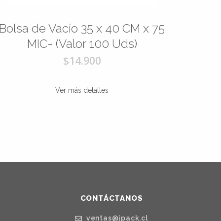
Bolsa de Vacío 35 x 40 CM x 75
Bolsa
MIC- (Valor 100 Uds)
$14.900
Ver más detalles
CONTÁCTANOS
ventas@jpack.cl