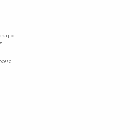
roma por
ue
roceso