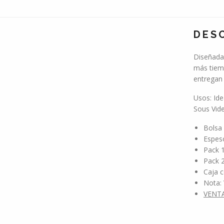
DES
Diseñadas
más tiem
entregan 
Usos: Ide
Sous Vide
Bolsa 
Espeso
Pack 1
Pack 2
Caja c
Nota: 
VENT