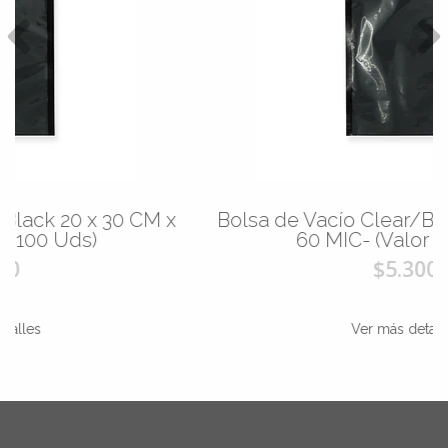
Bolsa de Vacío Clear/Black 20 x 25 CM x
60 MIC- (Valor 100 Uds)
$5.300
Ver más detalles